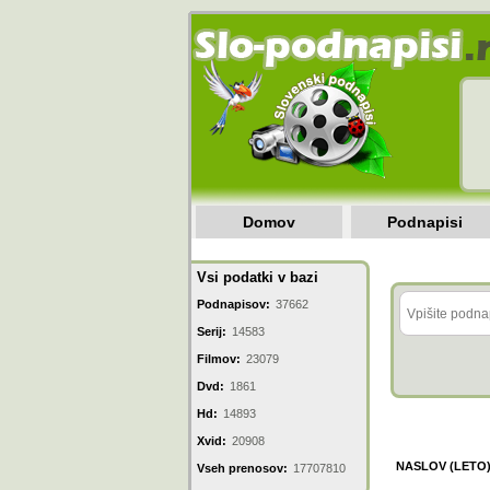
Domov
Podnapisi
Vsi podatki v bazi
Podnapisov:
37662
Serij:
14583
Filmov:
23079
Dvd:
1861
Hd:
14893
Xvid:
20908
NASLOV (LETO
Vseh prenosov:
17707810