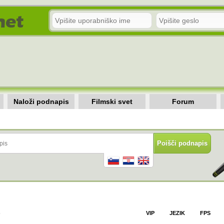
Naloži podnapis
Filmski svet
Forum
)
VIP
JEZIK
FPS