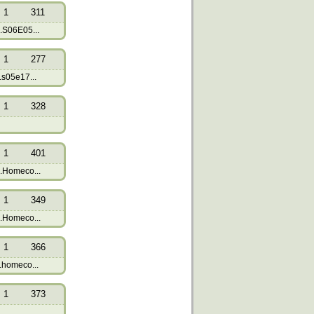
1
311
.S06E05...
1
277
.s05e17...
1
328
1
401
.Homeco...
1
349
.Homeco...
1
366
.homeco...
1
373