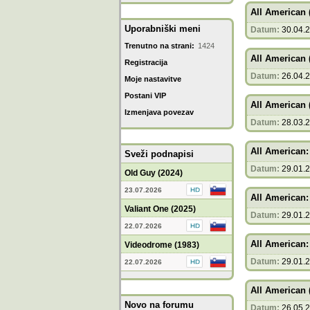
All American 
Uporabniški meni
Datum:
30.04.
Trenutno na strani:
1424
All American 
Registracija
Datum:
26.04.
Moje nastavitve
Postani VIP
All American 
Izmenjava povezav
Datum:
28.03.
All American
Sveži podnapisi
Datum:
29.01.
Old Guy (2024)
23.07.2026
All American
Valiant One (2025)
Datum:
29.01.
22.07.2026
All American
Videodrome (1983)
Datum:
29.01.
22.07.2026
All American 
Novo na forumu
Datum:
26.05.