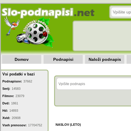
Domov
Podnapisi
Naloži podnapis
Vsi podatki v bazi
Podnapisov:
37662
Serij:
14583
Filmov:
23079
Dvd:
1861
Hd:
14893
Xvid:
20908
NASLOV (LETO)
Vseh prenosov:
17704752