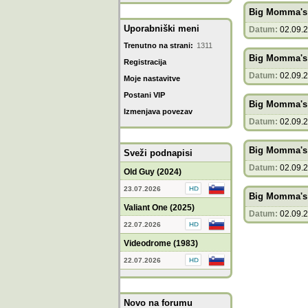
Big Momma's 
Uporabniški meni
Datum:
02.09.
Trenutno na strani:
1311
Big Momma's 
Registracija
Datum:
02.09.
Moje nastavitve
Postani VIP
Big Momma's 
Izmenjava povezav
Datum:
02.09.
Big Momma's 
Sveži podnapisi
Datum:
02.09.
Old Guy (2024)
23.07.2026
Big Momma's 
Valiant One (2025)
Datum:
02.09.
22.07.2026
Videodrome (1983)
22.07.2026
Novo na forumu