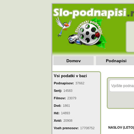
Domov
Podnapisi
Vsi podatki v bazi
Podnapisov:
37662
Serij:
14583
Filmov:
23079
Dvd:
1861
Hd:
14893
Xvid:
20908
NASLOV (LETO
Vseh prenosov:
17708752