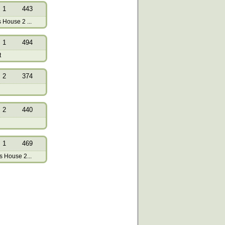
1
443
House 2 ...
1
494
t
2
374
2
440
1
469
 House 2...