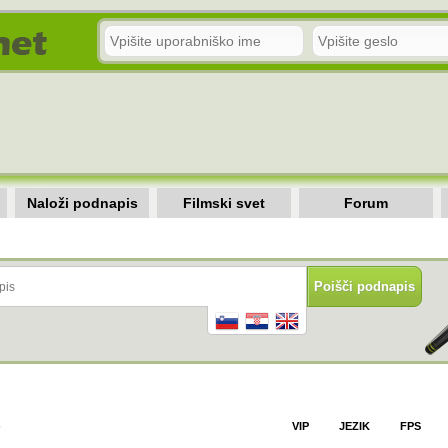
Naloži podnapis
Filmski svet
Forum
)
VIP
JEZIK
FPS