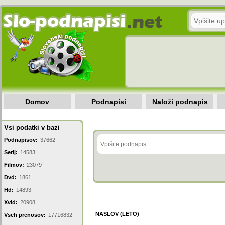
Domov
Podnapisi
Naloži podnapis
Vsi podatki v bazi
Podnapisov:
37662
Serij:
14583
Filmov:
23079
Dvd:
1861
Hd:
14893
Xvid:
20908
NASLOV (LETO)
Vseh prenosov:
17716832