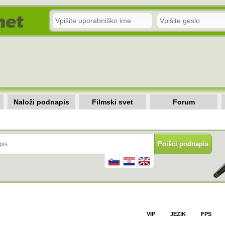
Naloži podnapis
Filmski svet
Forum
)
VIP
JEZIK
FPS