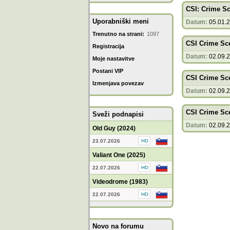
CSI: Crime Sc
Uporabniški meni
Datum:
05.01.
Trenutno na strani:
1097
CSI Crime Sce
Registracija
Datum:
02.09.
Moje nastavitve
Postani VIP
CSI Crime Sce
Izmenjava povezav
Datum:
02.09.
CSI Crime Sce
Sveži podnapisi
Datum:
02.09.
Old Guy (2024)
23.07.2026
Valiant One (2025)
22.07.2026
Videodrome (1983)
22.07.2026
Novo na forumu