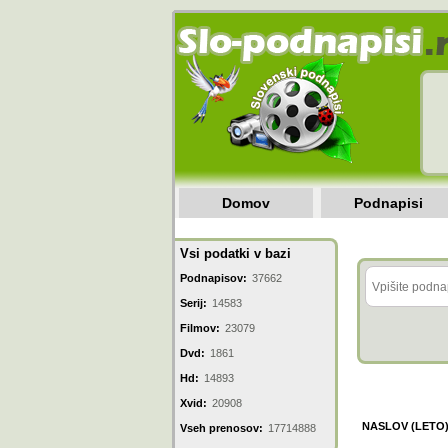
Domov
Podnapisi
Vsi podatki v bazi
Podnapisov:
37662
Serij:
14583
Filmov:
23079
Dvd:
1861
Hd:
14893
Xvid:
20908
NASLOV (LETO
Vseh prenosov:
17714888