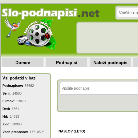
Domov
Podnapisi
Naloži podnapis
Vsi podatki v bazi
Podnapisov:
37662
Serij:
14583
Filmov:
23079
Dvd:
1861
Hd:
14893
Xvid:
20908
NASLOV (LETO)
Vseh prenosov:
17710596