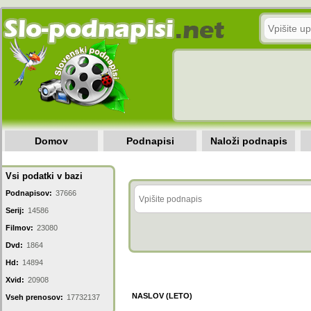
Domov
Podnapisi
Naloži podnapis
Vsi podatki v bazi
Podnapisov:
37666
Serij:
14586
Filmov:
23080
Dvd:
1864
Hd:
14894
Xvid:
20908
NASLOV (LETO)
Vseh prenosov:
17732137