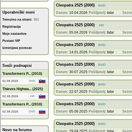
Cleopatra 2525 (2000)
Uporabniški meni
Datum:
10.04.2026
Pošiljatelj:
tatar
Sezon
Trenutno na strani:
982
Cleopatra 2525 (2000)
Registracija
Datum:
05.04.2026
Pošiljatelj:
tatar
Sezon
Moje nastavitve
Postani VIP
Cleopatra 2525 (2000)
Izmenjava povezav
Datum:
14.01.2026
Pošiljatelj:
tatar
Sezon
Cleopatra 2525 (2000)
Sveži podnapisi
Datum:
30.07.2025
Pošiljatelj:
tatar
Sezon
Transformers P... (2010)
02.08.2026
Cleopatra 2525 (2000)
Thieves Highwa... (2025)
Datum:
22.07.2025
Pošiljatelj:
tatar
Sezon
02.08.2026
Cleopatra 2525 (2000)
Transformers P... (2010)
Datum:
05.06.2025
Pošiljatelj:
tatar
Sezon
02.08.2026
Cleopatra 2525 (2000)
Novo na forumu
Datum:
29.04.2025
Pošiljatelj:
tatar
Sezon