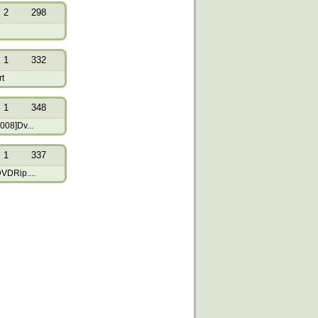
2
298
1
332
rt
1
348
008]Dv...
1
337
DVDRip....