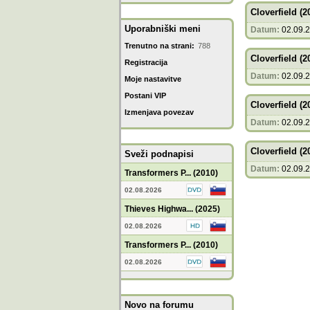
Cloverfield (2
Uporabniški meni
Datum:
02.09.
Trenutno na strani:
788
Cloverfield (2
Registracija
Datum:
02.09.
Moje nastavitve
Postani VIP
Cloverfield (2
Izmenjava povezav
Datum:
02.09.
Cloverfield (2
Sveži podnapisi
Datum:
02.09.
Transformers P... (2010)
02.08.2026
Thieves Highwa... (2025)
02.08.2026
Transformers P... (2010)
02.08.2026
Novo na forumu