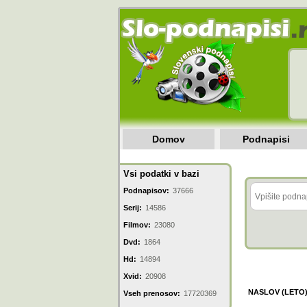
Domov
Podnapisi
Vsi podatki v bazi
Podnapisov:
37666
Serij:
14586
Filmov:
23080
Dvd:
1864
Hd:
14894
Xvid:
20908
NASLOV (LETO
Vseh prenosov:
17720369