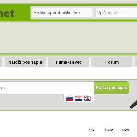
Naloži podnapis
Filmski svet
Forum
)
VIP
JEZIK
FPS