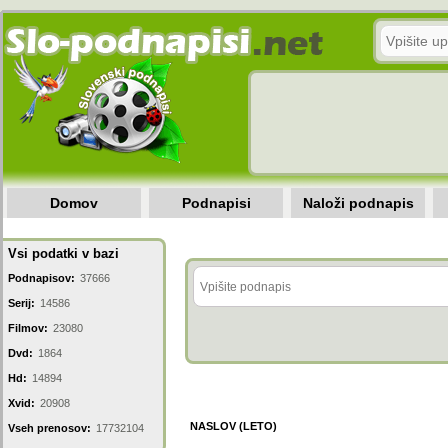
Domov
Podnapisi
Naloži podnapis
Vsi podatki v bazi
Podnapisov:
37666
Serij:
14586
Filmov:
23080
Dvd:
1864
Hd:
14894
Xvid:
20908
NASLOV (LETO)
Vseh prenosov:
17732104