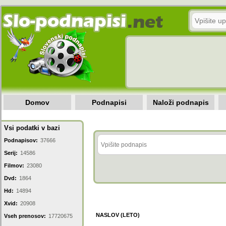
Domov
Podnapisi
Naloži podnapis
Vsi podatki v bazi
Podnapisov:
37666
Serij:
14586
Filmov:
23080
Dvd:
1864
Hd:
14894
Xvid:
20908
NASLOV (LETO)
Vseh prenosov:
17720675