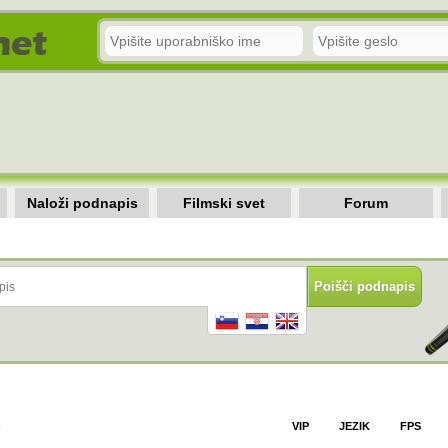
Naloži podnapis
Filmski svet
Forum
)
VIP
JEZIK
FPS