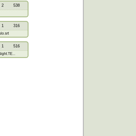
2
538
1
316
o.srt
1
516
ight.TE...