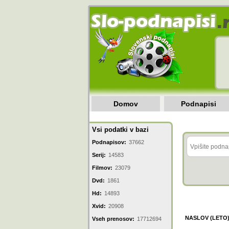
Domov
Podnapisi
Vsi podatki v bazi
Podnapisov:
37662
Serij:
14583
Filmov:
23079
Dvd:
1861
Hd:
14893
Xvid:
20908
NASLOV (LETO
Vseh prenosov:
17712694