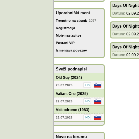
Days Of Night
Uporabniški meni
Datum:
02.09.
Trenutno na strani:
1037
Days Of Night
Registracija
Datum:
02.09.
Moje nastavitve
Postani VIP
Days Of Night
Izmenjava povezav
Datum:
02.09.
Sveži podnapisi
Old Guy (2024)
23.07.2026
Valiant One (2025)
22.07.2026
Videodrome (1983)
22.07.2026
Novo na forumu