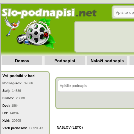
Domov
Podnapisi
Naloži podnapis
Vsi podatki v bazi
Podnapisov:
37666
Serij:
14586
Filmov:
23080
Dvd:
1864
Hd:
14894
Xvid:
20908
NASLOV (LETO)
Vseh prenosov:
17720513