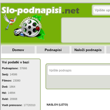
Domov
Podnapisi
Naloži podnapis
Vsi podatki v bazi
Podnapisov:
37666
Serij:
14586
Filmov:
23080
Dvd:
1864
Hd:
14894
Xvid:
20908
NASLOV (LETO)
Vseh prenosov:
17720310