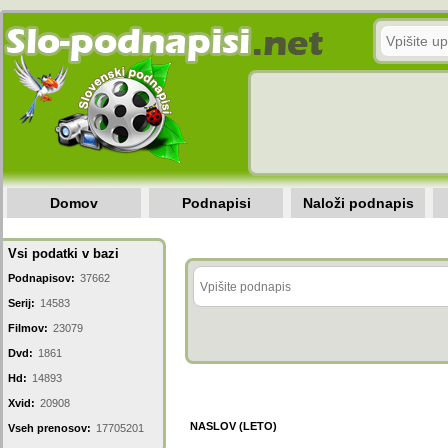
Domov
Podnapisi
Naloži podnapis
Vsi podatki v bazi
Podnapisov:
37662
Serij:
14583
Filmov:
23079
Dvd:
1861
Hd:
14893
Xvid:
20908
NASLOV (LETO)
Vseh prenosov:
17705201