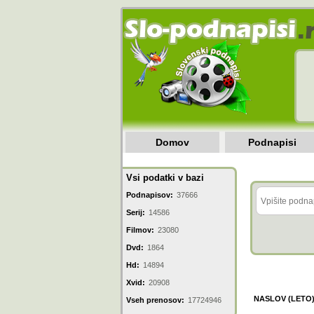
Domov
Podnapisi
Vsi podatki v bazi
Podnapisov:
37666
Serij:
14586
Filmov:
23080
Dvd:
1864
Hd:
14894
Xvid:
20908
NASLOV (LETO
Vseh prenosov:
17724946