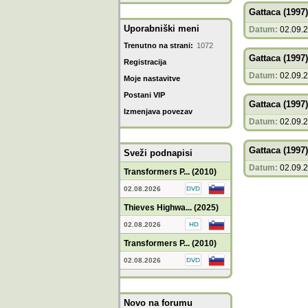
Gattaca (1997)
Uporabniški meni
Datum:
02.09.
Trenutno na strani:
1072
Gattaca (1997)
Registracija
Datum:
02.09.
Moje nastavitve
Postani VIP
Gattaca (1997)
Izmenjava povezav
Datum:
02.09.
Gattaca (1997)
Sveži podnapisi
Datum:
02.09.
Transformers P... (2010)
02.08.2026
Thieves Highwa... (2025)
02.08.2026
Transformers P... (2010)
02.08.2026
Novo na forumu