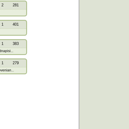
2
281
1
401
1
383
napisi...
1
279
venian...