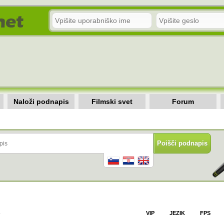
Naloži podnapis
Filmski svet
Forum
)
VIP
JEZIK
FPS