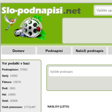
Domov
Podnapisi
Naloži podnapis
Vsi podatki v bazi
Podnapisov:
37662
Serij:
14583
Filmov:
23079
Dvd:
1861
Hd:
14893
Xvid:
20908
NASLOV (LETO)
Vseh prenosov:
17711487