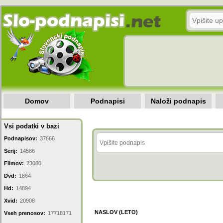
Domov
Podnapisi
Naloži podnapis
Vsi podatki v bazi
Podnapisov:
37666
Serij:
14586
Filmov:
23080
Dvd:
1864
Hd:
14894
Xvid:
20908
NASLOV (LETO)
Vseh prenosov:
17718171