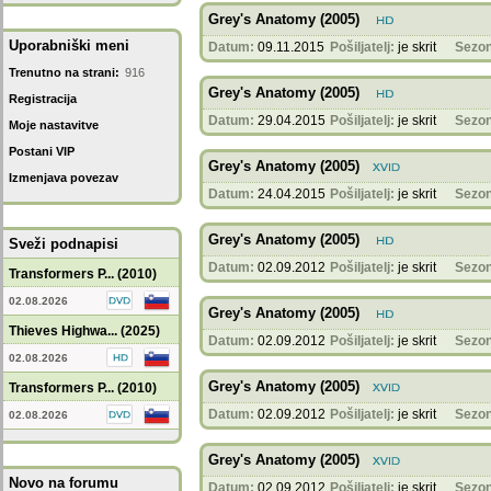
Grey's Anatomy (2005)
Uporabniški meni
Datum:
09.11.2015
Pošiljatelj:
je skrit
Sezon
Trenutno na strani:
916
Grey's Anatomy (2005)
Registracija
Datum:
29.04.2015
Pošiljatelj:
je skrit
Sezon
Moje nastavitve
Postani VIP
Grey's Anatomy (2005)
Izmenjava povezav
Datum:
24.04.2015
Pošiljatelj:
je skrit
Sezon
Grey's Anatomy (2005)
Sveži podnapisi
Datum:
02.09.2012
Pošiljatelj:
je skrit
Sezon
Transformers P... (2010)
02.08.2026
Grey's Anatomy (2005)
Thieves Highwa... (2025)
Datum:
02.09.2012
Pošiljatelj:
je skrit
Sezon
02.08.2026
Grey's Anatomy (2005)
Transformers P... (2010)
Datum:
02.09.2012
Pošiljatelj:
je skrit
Sezon
02.08.2026
Grey's Anatomy (2005)
Novo na forumu
Datum:
02.09.2012
Pošiljatelj:
je skrit
Sezon