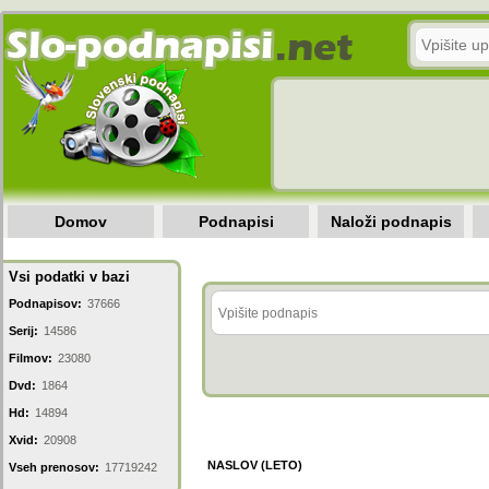
Domov
Podnapisi
Naloži podnapis
Vsi podatki v bazi
Podnapisov:
37666
Serij:
14586
Filmov:
23080
Dvd:
1864
Hd:
14894
Xvid:
20908
NASLOV (LETO)
Vseh prenosov:
17719242