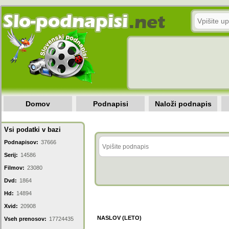
Domov
Podnapisi
Naloži podnapis
Vsi podatki v bazi
Podnapisov:
37666
Serij:
14586
Filmov:
23080
Dvd:
1864
Hd:
14894
Xvid:
20908
NASLOV (LETO)
Vseh prenosov:
17724435