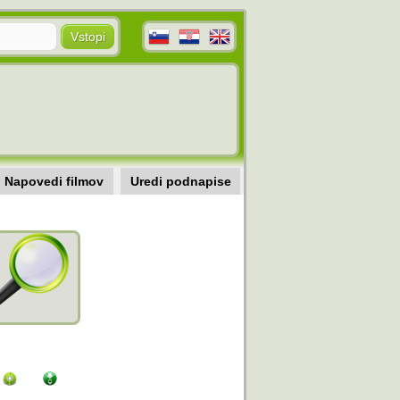
Napovedi filmov
Uredi podnapise