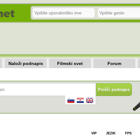
Naloži podnapis
Filmski svet
Forum
)
VIP
JEZIK
FPS