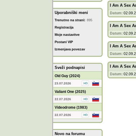
I Am A Sex Ad
Uporabniški meni
Datum:
02.09.
Trenutno na strani:
895
I Am A Sex Ad
Registracija
Datum:
02.09.
Moje nastavitve
Postani VIP
I Am A Sex Ad
Izmenjava povezav
Datum:
02.09.
I Am A Sex Ad
Sveži podnapisi
Datum:
02.09.
Old Guy (2024)
23.07.2026
Valiant One (2025)
22.07.2026
Videodrome (1983)
22.07.2026
Novo na forumu