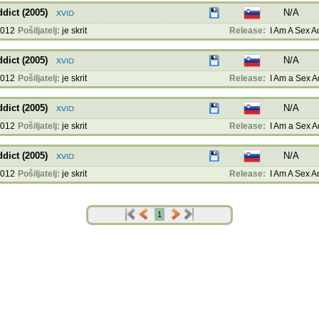
dict (2005)
N/A
2012
Pošiljatelj:
je skrit
Release:
I Am A Sex Add
dict (2005)
N/A
2012
Pošiljatelj:
je skrit
Release:
I Am a Sex Add
dict (2005)
N/A
2012
Pošiljatelj:
je skrit
Release:
I Am a Sex Add
dict (2005)
N/A
2012
Pošiljatelj:
je skrit
Release:
I Am A Sex Add
1