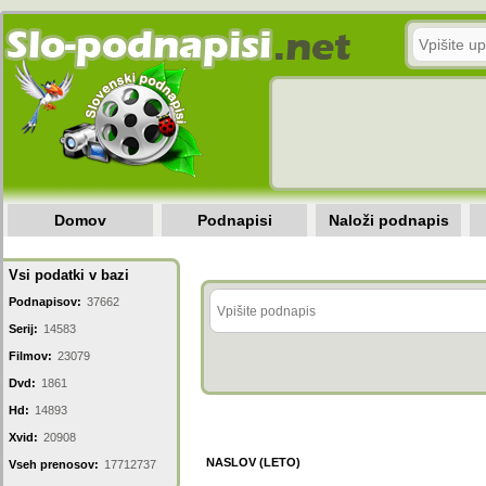
Domov
Podnapisi
Naloži podnapis
Vsi podatki v bazi
Podnapisov:
37662
Serij:
14583
Filmov:
23079
Dvd:
1861
Hd:
14893
Xvid:
20908
NASLOV (LETO)
Vseh prenosov:
17712737