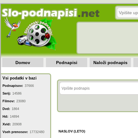
Domov
Podnapisi
Naloži podnapis
Vsi podatki v bazi
Podnapisov:
37666
Serij:
14586
Filmov:
23080
Dvd:
1864
Hd:
14894
Xvid:
20908
NASLOV (LETO)
Vseh prenosov:
17732480