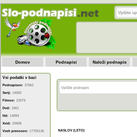
Domov
Podnapisi
Naloži podnapis
Vsi podatki v bazi
Podnapisov:
37662
Serij:
14583
Filmov:
23079
Dvd:
1861
Hd:
14893
Xvid:
20908
NASLOV (LETO)
Vseh prenosov:
17705136