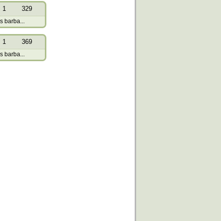
1
329
s barba...
1
369
s barba...