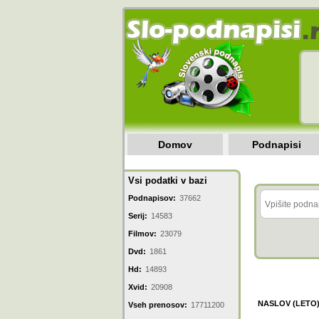
Domov
Podnapisi
Vsi podatki v bazi
Podnapisov:
37662
Serij:
14583
Filmov:
23079
Dvd:
1861
Hd:
14893
Xvid:
20908
NASLOV (LETO
Vseh prenosov:
17711200