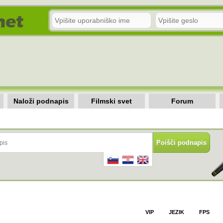
Naloži podnapis
Filmski svet
Forum
)
VIP
JEZIK
FPS