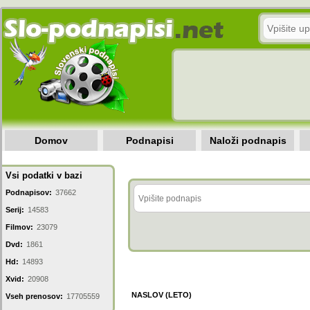
Domov
Podnapisi
Naloži podnapis
Vsi podatki v bazi
Podnapisov:
37662
Serij:
14583
Filmov:
23079
Dvd:
1861
Hd:
14893
Xvid:
20908
NASLOV (LETO)
Vseh prenosov:
17705559