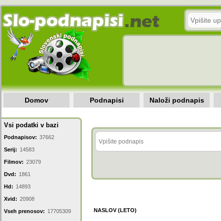
Domov
Podnapisi
Naloži podnapis
Vsi podatki v bazi
Podnapisov:
37662
Serij:
14583
Filmov:
23079
Dvd:
1861
Hd:
14893
Xvid:
20908
NASLOV (LETO)
Vseh prenosov:
17705309