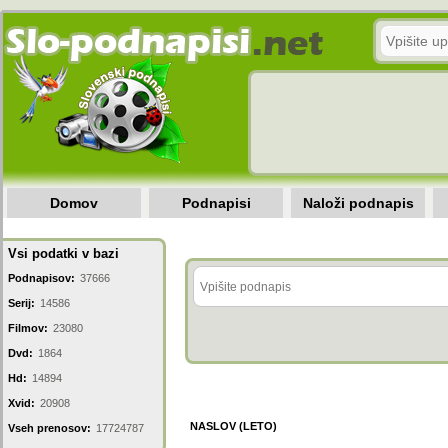
Domov
Podnapisi
Naloži podnapis
Vsi podatki v bazi
Podnapisov:
37666
Serij:
14586
Filmov:
23080
Dvd:
1864
Hd:
14894
Xvid:
20908
NASLOV (LETO)
Vseh prenosov:
17724787