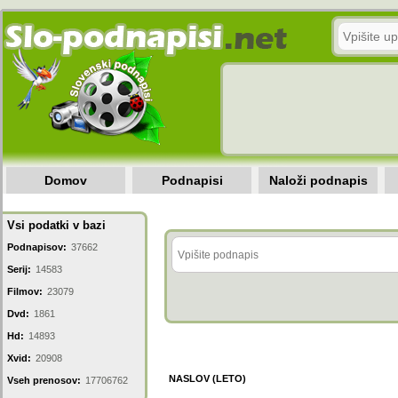
Domov
Podnapisi
Naloži podnapis
Vsi podatki v bazi
Podnapisov:
37662
Serij:
14583
Filmov:
23079
Dvd:
1861
Hd:
14893
Xvid:
20908
NASLOV (LETO)
Vseh prenosov:
17706762