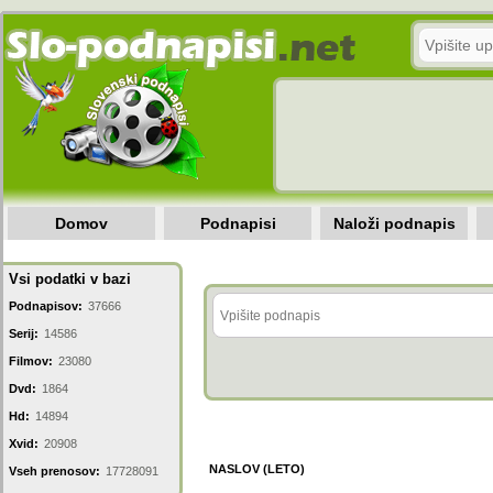
Domov
Podnapisi
Naloži podnapis
Vsi podatki v bazi
Podnapisov:
37666
Serij:
14586
Filmov:
23080
Dvd:
1864
Hd:
14894
Xvid:
20908
NASLOV (LETO)
Vseh prenosov:
17728091