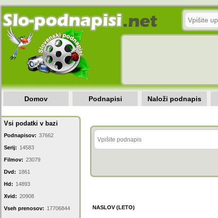
Domov
Podnapisi
Naloži podnapis
Vsi podatki v bazi
Podnapisov:
37662
Serij:
14583
Filmov:
23079
Dvd:
1861
Hd:
14893
Xvid:
20908
NASLOV (LETO)
Vseh prenosov:
17706844