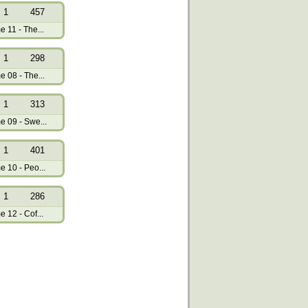
1
457
11 - The...
1
298
08 - The...
1
313
09 - Swe...
1
401
10 - Peo...
1
286
12 - Cof...