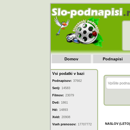
Domov
Podnapisi
Vsi podatki v bazi
Podnapisov:
37662
Serij:
14583
Filmov:
23079
Dvd:
1861
Hd:
14893
Xvid:
20908
NASLOV (LETO
Vseh prenosov:
17707772