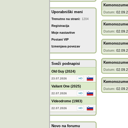
Kemonozume 
Uporabniški meni
Datum:
02.09.
Trenutno na strani:
1204
Kemonozume 
Registracija
Datum:
02.09.
Moje nastavitve
Postani VIP
Kemonozume 
Izmenjava povezav
Datum:
02.09.
Kemonozume 
Sveži podnapisi
Datum:
02.09.
Old Guy (2024)
23.07.2026
Kemonozume 
Valiant One (2025)
Datum:
02.09.
22.07.2026
Videodrome (1983)
22.07.2026
Novo na forumu