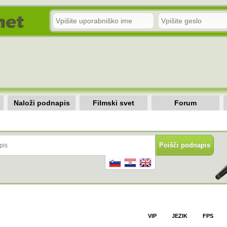
Naloži podnapis
Filmski svet
Forum
)
VIP
JEZIK
FPS