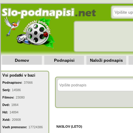
Domov
Podnapisi
Naloži podnapis
Vsi podatki v bazi
Podnapisov:
37666
Serij:
14586
Filmov:
23080
Dvd:
1864
Hd:
14894
Xvid:
20908
NASLOV (LETO)
Vseh prenosov:
17724386