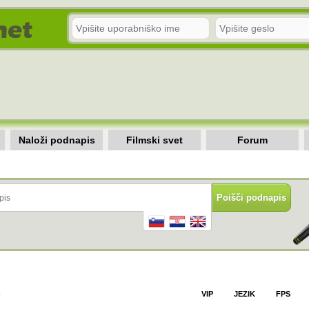
Naloži podnapis
Filmski svet
Forum
)
VIP
JEZIK
FPS