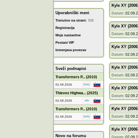
Kyle XY (2006
Uporabniški meni
Datum:
02.09.
Trenutno na strani:
936
Kyle XY (2006
Registracija
Datum:
02.09.
Moje nastavitve
Postani VIP
Kyle XY (2006
Izmenjava povezav
Datum:
02.09.
Kyle XY (2006
Sveži podnapisi
Datum:
02.09.
Transformers P... (2010)
02.08.2026
Kyle XY (2006
Thieves Highwa... (2025)
Datum:
02.09.
02.08.2026
Kyle XY (2006
Transformers P... (2010)
Datum:
02.09.
02.08.2026
Kyle XY (2006
Novo na forumu
Datum:
02.09.