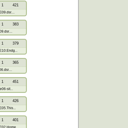
1
421
09.dsr....
1
383
9.dsr....
1
379
E10.Endg...
1
365
6.dsr....
1
451
06-sit...
1
426
05.This...
1
401
E02.Home...