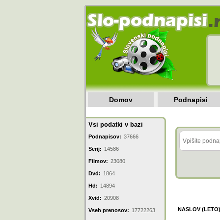
Domov
Podnapisi
Vsi podatki v bazi
Podnapisov:
37666
Serij:
14586
Filmov:
23080
Dvd:
1864
Hd:
14894
Xvid:
20908
NASLOV (LETO
Vseh prenosov:
17722263