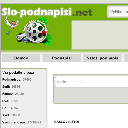
Domov
Podnapisi
Naloži podnapis
Vsi podatki v bazi
Podnapisov:
37666
Serij:
14586
Filmov:
23080
Dvd:
1864
Hd:
14894
Xvid:
20908
NASLOV (LETO)
Vseh prenosov:
17718421