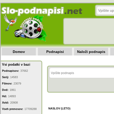
Domov
Podnapisi
Naloži podnapis
Vsi podatki v bazi
Podnapisov:
37662
Serij:
14583
Filmov:
23079
Dvd:
1861
Hd:
14893
Xvid:
20908
NASLOV (LETO)
Vseh prenosov:
17709288