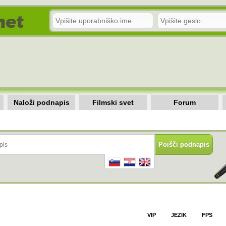
Naloži podnapis
Filmski svet
Forum
)
VIP
JEZIK
FPS