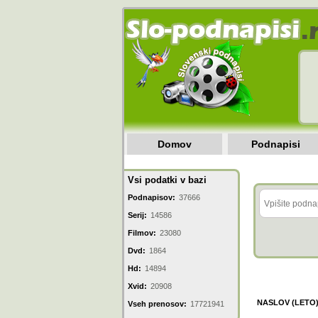
Domov
Podnapisi
Vsi podatki v bazi
Podnapisov:
37666
Serij:
14586
Filmov:
23080
Dvd:
1864
Hd:
14894
Xvid:
20908
NASLOV (LETO
Vseh prenosov:
17721941