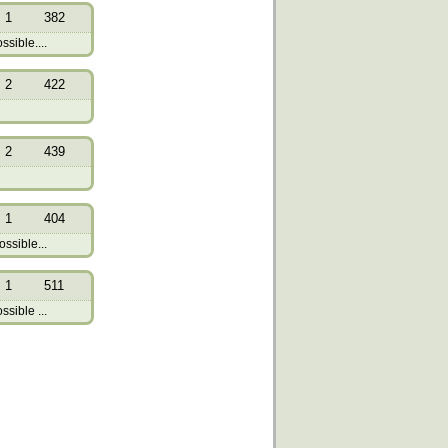
1
382
sible....
2
422
2
439
1
404
ssible...
1
511
sible ...