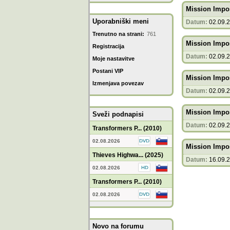
Mission Imposs
Uporabniški meni
Datum:
02.09.
Trenutno na strani:
761
Mission Imposs
Registracija
Datum:
02.09.
Moje nastavitve
Postani VIP
Mission Imposs
Izmenjava povezav
Datum:
02.09.
Mission Imposs
Sveži podnapisi
Datum:
02.09.
Transformers P... (2010)
02.08.2026
Mission Imposs
Thieves Highwa... (2025)
Datum:
16.09.
02.08.2026
Transformers P... (2010)
02.08.2026
Novo na forumu