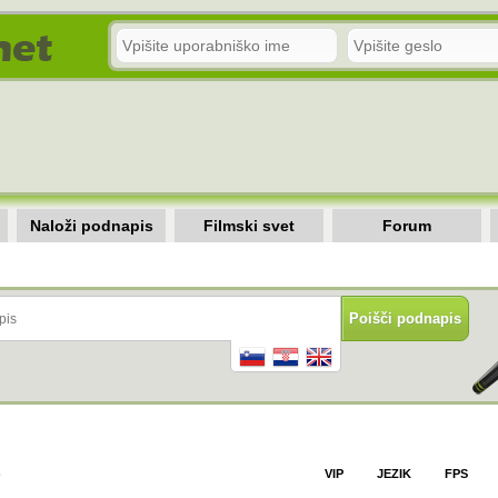
Naloži podnapis
Filmski svet
Forum
)
VIP
JEZIK
FPS