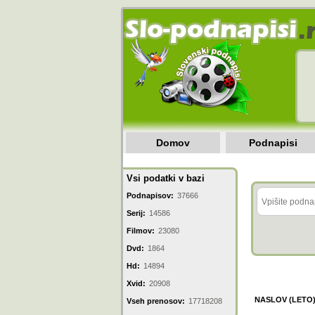
Domov
Podnapisi
Vsi podatki v bazi
Podnapisov:
37666
Serij:
14586
Filmov:
23080
Dvd:
1864
Hd:
14894
Xvid:
20908
NASLOV (LETO
Vseh prenosov:
17718208