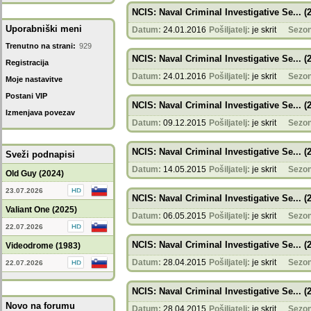
NCIS: Naval Criminal Investigative Se... (
Uporabniški meni
Datum:
24.01.2016
Pošiljatelj:
je skrit
Sezon
Trenutno na strani:
929
NCIS: Naval Criminal Investigative Se... (
Registracija
Datum:
24.01.2016
Pošiljatelj:
je skrit
Sezon
Moje nastavitve
Postani VIP
NCIS: Naval Criminal Investigative Se... (
Izmenjava povezav
Datum:
09.12.2015
Pošiljatelj:
je skrit
Sezon
NCIS: Naval Criminal Investigative Se... (
Sveži podnapisi
Datum:
14.05.2015
Pošiljatelj:
je skrit
Sezon
Old Guy (2024)
23.07.2026
NCIS: Naval Criminal Investigative Se... (
Valiant One (2025)
Datum:
06.05.2015
Pošiljatelj:
je skrit
Sezon
22.07.2026
NCIS: Naval Criminal Investigative Se... (
Videodrome (1983)
Datum:
28.04.2015
Pošiljatelj:
je skrit
Sezon
22.07.2026
NCIS: Naval Criminal Investigative Se... (
Novo na forumu
Datum:
28.04.2015
Pošiljatelj:
je skrit
Sezon