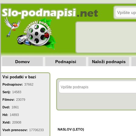
Domov
Podnapisi
Naloži podnapis
Vsi podatki v bazi
Podnapisov:
37662
Serij:
14583
Filmov:
23079
Dvd:
1861
Hd:
14893
Xvid:
20908
NASLOV (LETO)
Vseh prenosov:
17706233