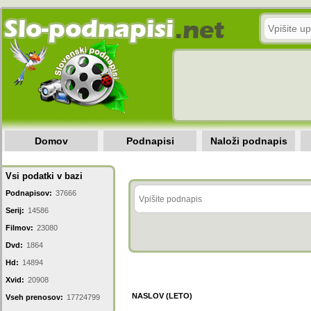
Domov
Podnapisi
Naloži podnapis
Vsi podatki v bazi
Podnapisov:
37666
Serij:
14586
Filmov:
23080
Dvd:
1864
Hd:
14894
Xvid:
20908
NASLOV (LETO)
Vseh prenosov:
17724799