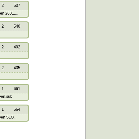
2
507
n.2001....
2
540
2
492
2
405
1
661
ven.sub
1
564
en SLO....