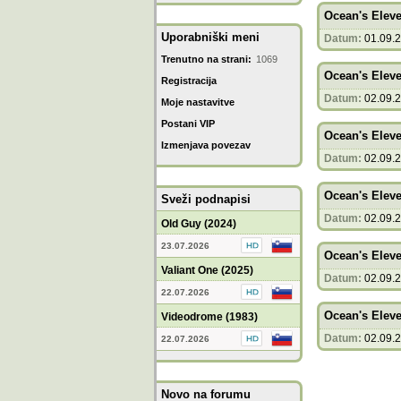
Ocean's Eleve
Uporabniški meni
Datum:
01.09.
Trenutno na strani:
1069
Ocean's Eleve
Registracija
Datum:
02.09.
Moje nastavitve
Postani VIP
Ocean's Eleve
Izmenjava povezav
Datum:
02.09.
Ocean's Eleve
Sveži podnapisi
Datum:
02.09.
Old Guy (2024)
23.07.2026
Ocean's Eleve
Valiant One (2025)
Datum:
02.09.
22.07.2026
Ocean's Eleve
Videodrome (1983)
Datum:
02.09.
22.07.2026
Novo na forumu