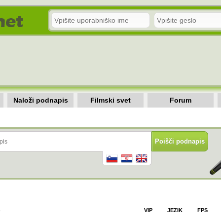
Naloži podnapis
Filmski svet
Forum
)
VIP
JEZIK
FPS