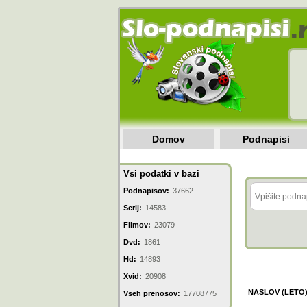
Domov
Podnapisi
Vsi podatki v bazi
Podnapisov:
37662
Serij:
14583
Filmov:
23079
Dvd:
1861
Hd:
14893
Xvid:
20908
NASLOV (LETO
Vseh prenosov:
17708775