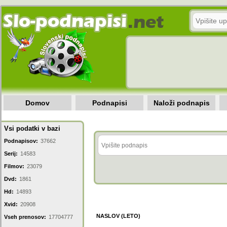
Domov
Podnapisi
Naloži podnapis
Vsi podatki v bazi
Podnapisov:
37662
Serij:
14583
Filmov:
23079
Dvd:
1861
Hd:
14893
Xvid:
20908
NASLOV (LETO)
Vseh prenosov:
17704777