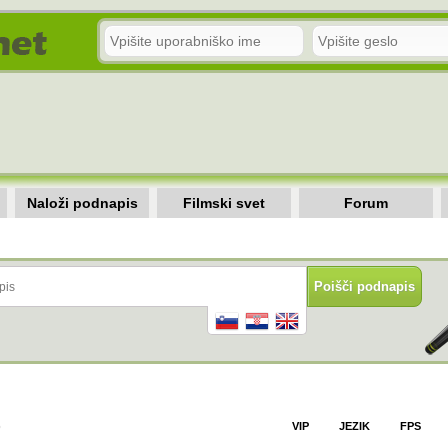
Naloži podnapis
Filmski svet
Forum
)
VIP
JEZIK
FPS