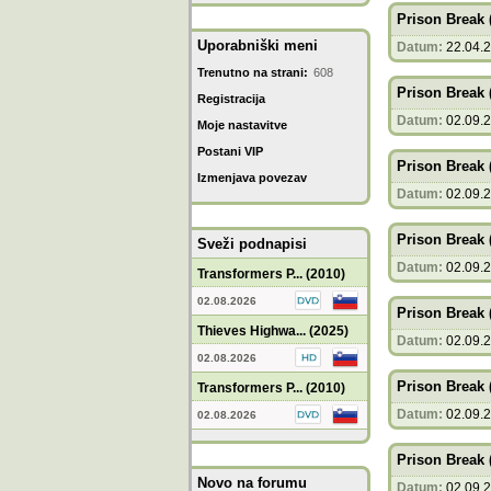
Prison Break 
Uporabniški meni
Datum:
22.04.
Trenutno na strani:
608
Prison Break 
Registracija
Datum:
02.09.
Moje nastavitve
Postani VIP
Prison Break 
Izmenjava povezav
Datum:
02.09.
Prison Break 
Sveži podnapisi
Datum:
02.09.
Transformers P... (2010)
02.08.2026
Prison Break 
Thieves Highwa... (2025)
Datum:
02.09.
02.08.2026
Prison Break 
Transformers P... (2010)
Datum:
02.09.
02.08.2026
Prison Break 
Novo na forumu
Datum:
02.09.