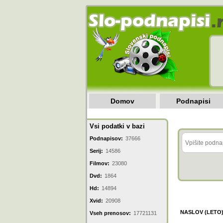
Domov
Podnapisi
Vsi podatki v bazi
Podnapisov:
37666
Serij:
14586
Filmov:
23080
Dvd:
1864
Hd:
14894
Xvid:
20908
NASLOV (LETO
Vseh prenosov:
17721131