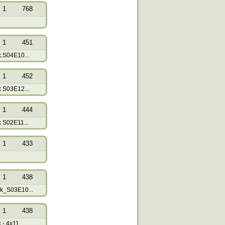
1
768
1
451
.S04E10...
1
452
 S03E12...
1
444
 S02E11...
1
433
1
438
k_S03E10...
1
438
- 4x11...