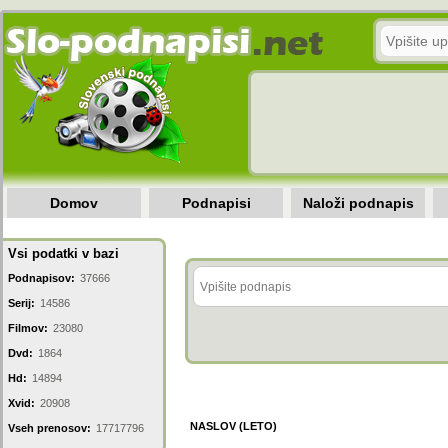
Domov
Podnapisi
Naloži podnapis
Vsi podatki v bazi
Podnapisov:
37666
Serij:
14586
Filmov:
23080
Dvd:
1864
Hd:
14894
Xvid:
20908
NASLOV (LETO)
Vseh prenosov:
17717796