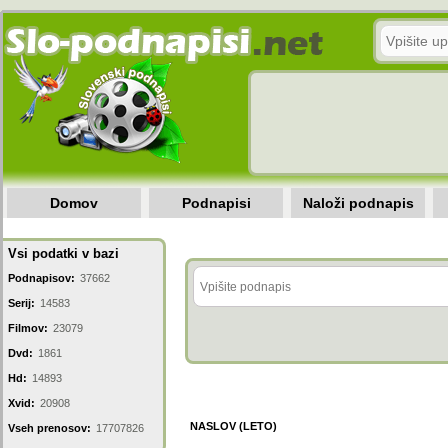
Domov
Podnapisi
Naloži podnapis
Vsi podatki v bazi
Podnapisov:
37662
Serij:
14583
Filmov:
23079
Dvd:
1861
Hd:
14893
Xvid:
20908
NASLOV (LETO)
Vseh prenosov:
17707826