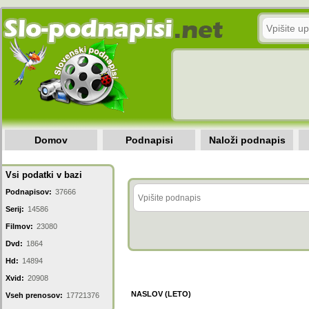
Domov
Podnapisi
Naloži podnapis
Vsi podatki v bazi
Podnapisov:
37666
Serij:
14586
Filmov:
23080
Dvd:
1864
Hd:
14894
Xvid:
20908
NASLOV (LETO)
Vseh prenosov:
17721376