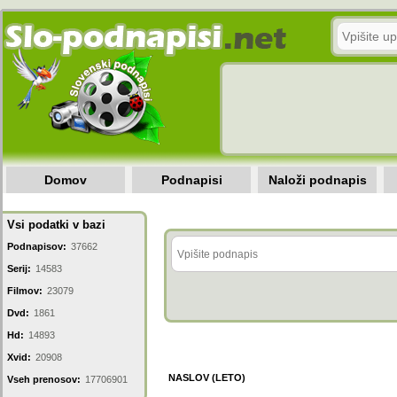
Domov
Podnapisi
Naloži podnapis
Vsi podatki v bazi
Podnapisov:
37662
Serij:
14583
Filmov:
23079
Dvd:
1861
Hd:
14893
Xvid:
20908
NASLOV (LETO)
Vseh prenosov:
17706901