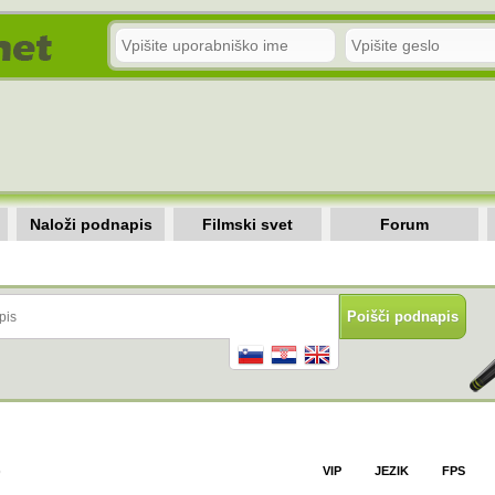
Naloži podnapis
Filmski svet
Forum
)
VIP
JEZIK
FPS