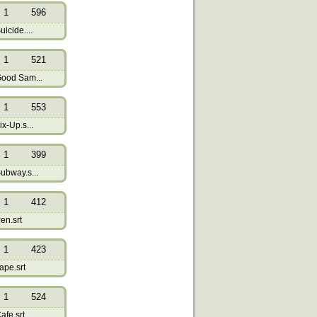
1
596
icide....
1
521
Good Sam...
1
553
x-Up.s...
1
399
ubway.s...
1
412
en.srt
1
423
ape.srt
1
524
afe.srt