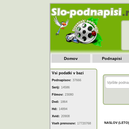
Domov
Podnapisi
Vsi podatki v bazi
Podnapisov:
37666
Serij:
14586
Filmov:
23080
Dvd:
1864
Hd:
14894
Xvid:
20908
NASLOV (LETO
Vseh prenosov:
17720768