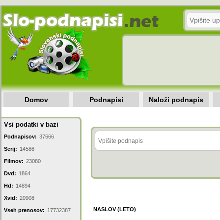
Domov
Podnapisi
Naloži podnapis
Vsi podatki v bazi
Podnapisov:
37666
Serij:
14586
Filmov:
23080
Dvd:
1864
Hd:
14894
Xvid:
20908
NASLOV (LETO)
Vseh prenosov:
17732387