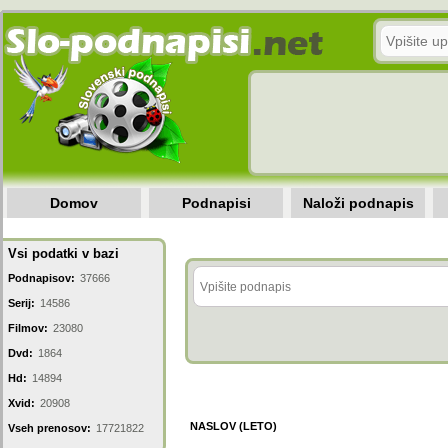
Domov
Podnapisi
Naloži podnapis
Vsi podatki v bazi
Podnapisov:
37666
Serij:
14586
Filmov:
23080
Dvd:
1864
Hd:
14894
Xvid:
20908
NASLOV (LETO)
Vseh prenosov:
17721822