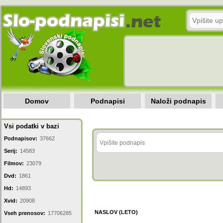
Domov
Podnapisi
Naloži podnapis
Vsi podatki v bazi
Podnapisov:
37662
Serij:
14583
Filmov:
23079
Dvd:
1861
Hd:
14893
Xvid:
20908
NASLOV (LETO)
Vseh prenosov:
17706285